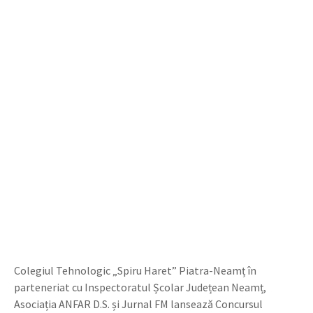
Colegiul Tehnologic „Spiru Haret” Piatra-Neamț în
parteneriat cu Inspectoratul Școlar Județean Neamț,
Asociația ANFAR D.S. și Jurnal FM lansează Concursul