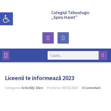
Deschide bara de unelte
Colegiul Tehnologic
„Spiru Haret”
Despre noi
Liceenii te informează 2023
Categorie:
Activități
,
Elevi
Postat la:
08/02/2023
0 Comentarii