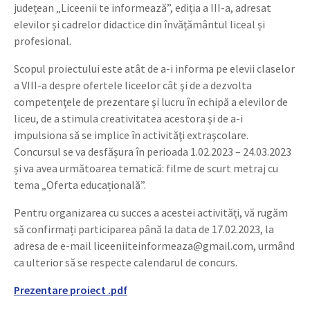
județean „Liceenii te informează”, ediția a III-a, adresat
elevilor și cadrelor didactice din învățământul liceal și
profesional.
Scopul proiectului este atât de a-i informa pe elevii claselor
a VIII-a despre ofertele liceelor cât şi de a dezvolta
competenţele de prezentare şi lucru în echipă a elevilor de
liceu, de a stimula creativitatea acestora şi de a-i
impulsiona să se implice în activităţi extraşcolare.
Concursul se va desfășura în perioada 1.02.2023 – 24.03.2023
și va avea următoarea tematică: filme de scurt metraj cu
tema „Oferta educațională”.
Pentru organizarea cu succes a acestei activități, vă rugăm
să confirmați participarea până la data de 17.02.2023, la
adresa de e-mail liceeniiteinformeaza@gmail.com, urmând
ca ulterior să se respecte calendarul de concurs.
Prezentare proiect .pdf