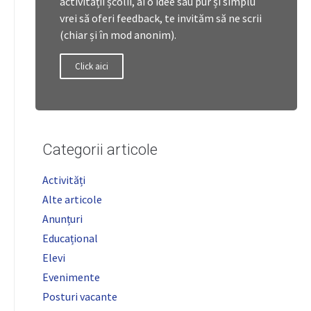
activității școlii, ai o idee sau pur și simplu
vrei să oferi feedback, te invităm să ne scrii
(chiar și în mod anonim).
Click aici
Categorii articole
Activități
Alte articole
Anunțuri
Educațional
Elevi
Evenimente
Posturi vacante