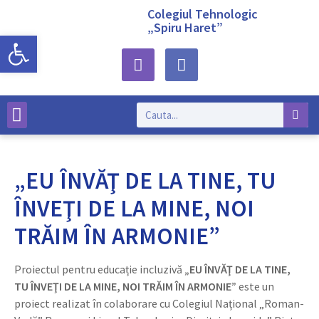
Colegiul Tehnologic
„Spiru Haret”
Deschide bara de unelte
Despre noi
„EU ÎNVĂŢ DE LA TINE, TU
ÎNVEŢI DE LA MINE, NOI
TRĂIM ÎN ARMONIE”
Proiectul pentru educație incluzivă
„EU ÎNVĂŢ DE LA TINE,
TU ÎNVEŢI DE LA MINE, NOI TRĂIM ÎN ARMONIE”
este un
proiect realizat în colaborare cu Colegiul Național „Roman-