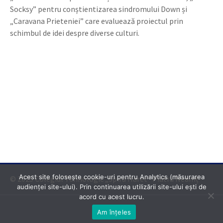
Socksy” pentru conștientizarea sindromului Down și
„Caravana Prieteniei” care evaluează proiectul prin
schimbul de idei despre diverse culturi.
Acest site folosește cookie-uri pentru Analytics (măsurarea
© 2025 Colegiul Tehnologic „Spiru Haret” Piatra Neamț
audienței site-ului). Prin continuarea utilizării site-ului ești de
acord cu acest lucru.
Am înțeles