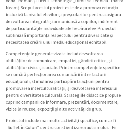
Vodă” Roman și Liceul Tehnologic „Dimitrie Leonida” Piatra
Neamț. Scopul acestui proiect este de a promova educația
incluzivă la nivelul elevilor și preșcolarilor pentru a asigura
dezvoltarea integrală și armonioasă a copiilor, indiferent
de particularitățile individuale ale fiecărui elev. Proiectul
subliniază importanța respectului pentru diversitate și
necesitatea creării unui mediu educațional echitabil.
Competențele generale vizate includ dezvoltarea
abilităților de comunicare, empatiei, gândirii critice, și
abilităților civice și sociale. Printre competențele specifice
se numără perfecționarea comunicării între factorii
educaționali, stimularea participării la acțiuni pentru
promovarea interculturalității, și dezvoltarea interesului
pentru diversitatea culturală. Strategiile didactice propuse
cuprind campanii de informare, prezentări, documentare,
vizite la muzee, expoziții și alte activități de grup.
Proiectul include mai multe activități specifice, cum ar fi
„Suflet în Culori” pentru conștientizarea autismului, „Fii