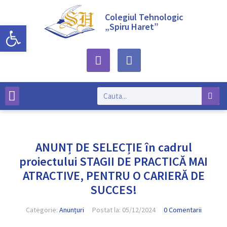
Colegiul Tehnologic
Deschide bara de unelte
„Spiru Haret”
Despre noi
ANUNȚ DE SELECȚIE în cadrul
proiectului STAGII DE PRACTICĂ MAI
ATRACTIVE, PENTRU O CARIERĂ DE
SUCCES!
Categorie:
Anunțuri
Postat la:
05/12/2024
0 Comentarii