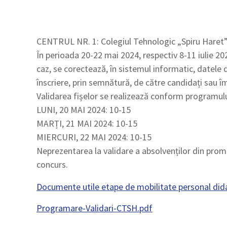
CENTRUL NR. 1: Colegiul Tehnologic „Spiru Hare
În perioada 20-22 mai 2024, respectiv 8-11 iulie 202
caz, se corectează, în sistemul informatic, datele d
înscriere, prin semnătură, de către candidați sau îm
Validarea fișelor se realizează conform programulu
LUNI, 20 MAI 2024: 10-15
MARȚI, 21 MAI 2024: 10-15
MIERCURI, 22 MAI 2024: 10-15
Neprezentarea la validare a absolvenților din promoț
concurs.
Documente utile etape de mobilitate personal did
Programare-Validari-CTSH.pdf