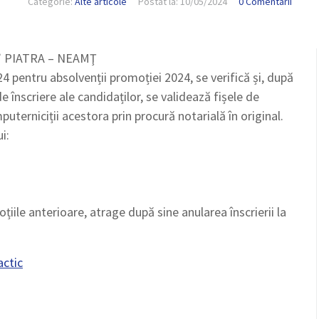
Categorie:
Alte articole
Postat la:
10/05/2024
0 Comentarii
t” PIATRA – NEAMŢ
4 pentru absolvenții promoției 2024, se verifică și, după
e înscriere ale candidaților, se validează fișele de
puterniciții acestora prin procură notarială în original.
i:
iile anterioare, atrage după sine anularea înscrierii la
actic