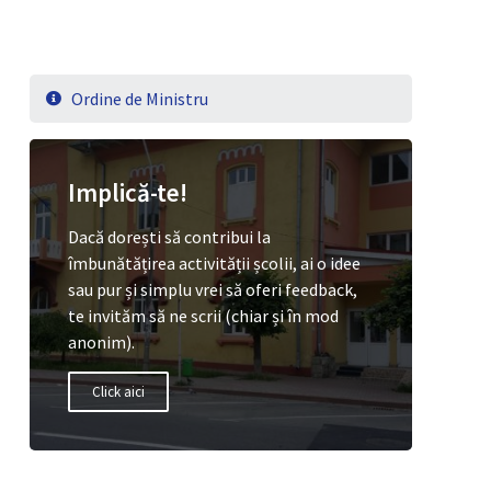
Ordine de Ministru
Implică-te!
Dacă dorești să contribui la
îmbunătățirea activității școlii, ai o idee
sau pur și simplu vrei să oferi feedback,
te invităm să ne scrii (chiar și în mod
anonim).
Click aici