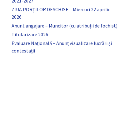
2021-2027
ZIUA PORȚILOR DESCHISE – Miercuri 22 aprilie
2026
Anunt angajare – Muncitor (cu atribuții de fochist)
Titularizare 2026
Evaluare Națională – Anunț vizualizare lucrări și
contestații