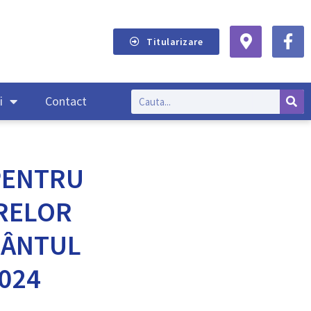
Titularizare
i
Contact
PENTRU
RELOR
MÂNTUL
024