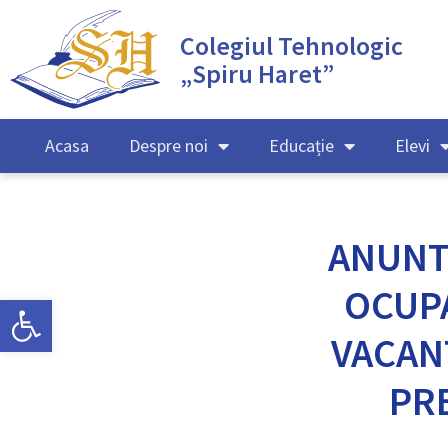
Colegiul Tehnologic
„Spiru Haret”
Acasa
Despre noi
Educație
Elevi
ANUNT
OCUP
Deschide bara de unelte
VACAN
PR