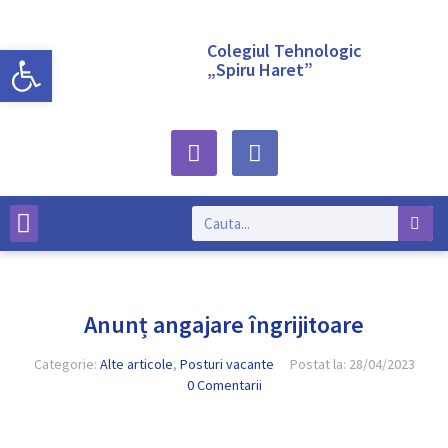
Deschide bara de unelte
Colegiul Tehnologic
„Spiru Haret”
Despre noi
Anunț angajare îngrijitoare
Categorie:
Alte articole
,
Posturi vacante
Postat la:
28/04/2023
0 Comentarii