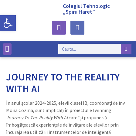
Colegiul Tehnologic
„Spiru Haret”
Deschide bara de unelte
Despre noi
JOURNEY TO THE REALITY
WITH AI
În anul școlar 2024-2025, elevii clasei IB, coordonați de înv.
Mona Cozma, sunt implicați în proiectul eTwinning
Journey To The Reality With AI
care își propune să
îmbogățească experiențele de învățare ale elevilor prin
încurajarea utilizării instrumentelor de inteligență