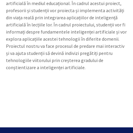
artificială în mediul educațional. În cadrul acestui proiect,
profesorii și studenții vor proiecta și implementa activități
din viața reală prin integrarea aplicațiilor de inteligență
artificială în lecțiile lor. În cadrul proiectului, studenții vor fi
informați despre fundamentele inteligenței artificiale și vor
explora aplicațiile acestei tehnologii în diferite domenii.
Proiectul nostru va face procesul de predare mai interactiv
și va ajuta studenții să devină indivizi pregătiți pentru
tehnologiile viitorului prin creșterea gradului de
conștientizare a inteligenței artificiale.